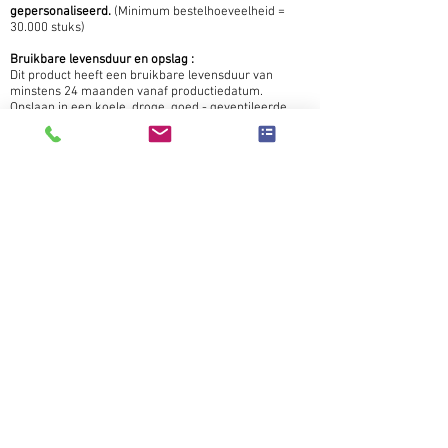
gepersonaliseerd.
(Minimum bestelhoeveelheid =
30.000 stuks)
Bruikbare levensduur en opslag :
Dit product heeft een bruikbare levensduur van
minstens 24 maanden vanaf productiedatum.
Opslaan in een koele, droge, goed - geventileerde
ruimte, uit de buurt van open vuur.
Download
Logistics Sheet
MOQ Require
Contact Us
Wet-Nap Europe BV
Overwinningstraat 20
B2610 ANTWERP