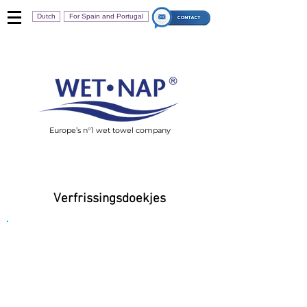
Dutch
For Spain and Portugal
Europe’s n°1 wet towel company
Verfrissingsdoekjes
Wet-Nap Grey